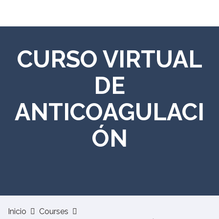
Skip
to
content
CURSO VIRTUAL
DE
ANTICOAGULACI
ÓN
Inicio
Courses